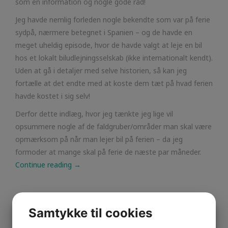
som en information og nogle gode råd!
Jeg havde nemlig forleden nogle bekendte som var på ferie
sydpå, nærmere betegnet i Spanien – og de havde en
meget uheldig episode, hvor de havde valgt at leje en bil
hos et lokalt biludlejningsselskab (ikke internationalt kendt).
Uden at gå i detaljer med selve historien, så kan jeg
fortælle at det endte med at koste dem tæt på hvad ferien
havde kostet i sig selv!
Derfor dette indlæg, hvor jeg tænkte jeg lige vil
opsummere nogle af de faldgruber/områder man skal være
opmærksom på når man lejer bil på ferien – da jeg
formoder at mange skal på ferie de næste par måneder.
Continue reading
→
Samtykke til cookies