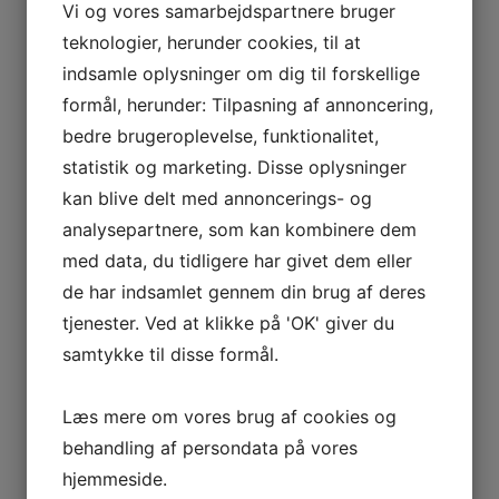
Search for:
Vi og vores samarbejdspartnere bruger
teknologier, herunder cookies, til at
indsamle oplysninger om dig til forskellige
Archives
formål, herunder: Tilpasning af annoncering,
bedre brugeroplevelse, funktionalitet,
maj 2026
statistik og marketing. Disse oplysninger
juni 2023
kan blive delt med annoncerings- og
marts 2023
analysepartnere, som kan kombinere dem
februar 2023
med data, du tidligere har givet dem eller
januar 2023
de har indsamlet gennem din brug af deres
december 2022
tjenester. Ved at klikke på 'OK' giver du
november 2022
samtykke til disse formål.
oktober 2022
september 2022
Læs mere om vores brug af cookies og
august 2022
behandling af persondata på vores
juli 2022
hjemmeside.
maj 2022