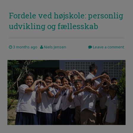
Fordele ved højskole: personlig
udvikling og fællesskab
3 months ago
Niels Jensen
Leave a comment