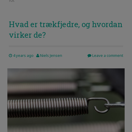
for.
Hvad er trækfjedre, og hvordan
virker de?
4 years ago
Niels Jensen
Leave a comment