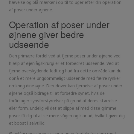
hævelse og blå mærker i op til to uger efter din operation
af poser under øjnene.
Operation af poser under
øjnene giver bedre
udseende
Den primære fordel ved at fjerne poser under øjnene ved
hjælp af øjenlågskirurgi er et forbedret udseende. Ved at
fjerne overskydende fedt og hud fra dette område kan du
opnå et mere ungdommeligt udseende med færre rynker
omkring dine øjne. Derudover kan fjernelse af poser under
øjnene også bidrage til at forbedre synet, hvis de
forårsager synsforstyrrelser på grund af deres størrelse
eller form. Endelig vil det at slippe af med disse grimme
poser få dig til at se mere vågen og klar ud, hvilket giver dig
et boost i selvtillid.
Øjenlågsoperationer giver mange fordele for dem med