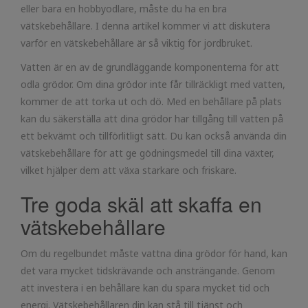
eller bara en hobbyodlare, måste du ha en bra
vätskebehållare. I denna artikel kommer vi att diskutera
varför en vätskebehållare är så viktig för jordbruket.
Vatten är en av de grundläggande komponenterna för att
odla grödor. Om dina grödor inte får tillräckligt med vatten,
kommer de att torka ut och dö. Med en behållare på plats
kan du säkerställa att dina grödor har tillgång till vatten på
ett bekvämt och tillförlitligt sätt. Du kan också använda din
vätskebehållare för att ge gödningsmedel till dina växter,
vilket hjälper dem att växa starkare och friskare.
Tre goda skäl att skaffa en
vätskebehållare
Om du regelbundet måste vattna dina grödor för hand, kan
det vara mycket tidskrävande och ansträngande. Genom
att investera i en behållare kan du spara mycket tid och
energi. Vätskebehållaren din kan stå till tjänst och