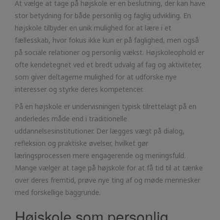
At vælge at tage på højskole er en beslutning, der kan have
stor betydning for både personlig og faglig udvikling. En
højskole tilbyder en unik mulighed for at lære i et
fællesskab, hvor fokus ikke kun er på faglighed, men også
på sociale relationer og personlig vækst. Højskoleophold er
ofte kendetegnet ved et bredt udvalg af fag og aktiviteter,
som giver deltagerne mulighed for at udforske nye
interesser og styrke deres kompetencer.
På en højskole er undervisningen typisk tilrettelagt på en
anderledes måde end i traditionelle
uddannelsesinstitutioner. Der lægges vægt på dialog,
refleksion og praktiske øvelser, hvilket gør
læringsprocessen mere engagerende og meningsfuld.
Mange vælger at tage på højskole for at få tid til at tænke
over deres fremtid, prøve nye ting af og møde mennesker
med forskellige baggrunde.
Højskole som personlig