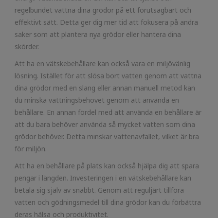
regelbundet vattna dina grödor på ett förutsägbart och
effektivt sätt. Detta ger dig mer tid att fokusera på andra
saker som att plantera nya grödor eller hantera dina
skörder.
Att ha en vätskebehållare kan också vara en miljövänlig
lösning. Istället för att slösa bort vatten genom att vattna
dina grödor med en slang eller annan manuell metod kan
du minska vattningsbehovet genom att använda en
behållare. En annan fördel med att använda en behållare är
att du bara behöver använda så mycket vatten som dina
grödor behöver. Detta minskar vattenavfallet, vilket är bra
för miljön.
Att ha en behållare på plats kan också hjälpa dig att spara
pengar i längden. Investeringen i en vätskebehållare kan
betala sig själv av snabbt. Genom att reguljärt tillföra
vatten och gödningsmedel till dina grödor kan du förbättra
deras hälsa och produktivitet.