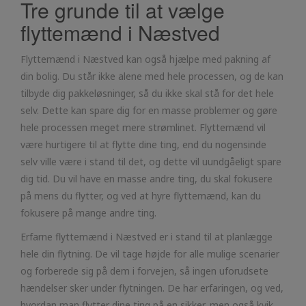
Tre grunde til at vælge
flyttemænd i Næstved
Flyttemænd i Næstved kan også hjælpe med pakning af
din bolig. Du står ikke alene med hele processen, og de kan
tilbyde dig pakkeløsninger, så du ikke skal stå for det hele
selv. Dette kan spare dig for en masse problemer og gøre
hele processen meget mere strømlinet. Flyttemænd vil
være hurtigere til at flytte dine ting, end du nogensinde
selv ville være i stand til det, og dette vil uundgåeligt spare
dig tid. Du vil have en masse andre ting, du skal fokusere
på mens du flytter, og ved at hyre flyttemænd, kan du
fokusere på mange andre ting.
Erfarne flyttemænd i Næstved er i stand til at planlægge
hele din flytning. De vil tage højde for alle mulige scenarier
og forberede sig på dem i forvejen, så ingen uforudsete
hændelser sker under flytningen. De har erfaringen, og ved,
hvordan man flytter dine ting på en sikker, men også kvik