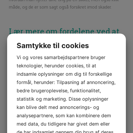
måde, og de er som sagt også forsikret imod skader.
Lær mere om fordelene ved at
kontakte en kloakmester i
Samtykke til cookies
Sorø
Vi og vores samarbejdspartnere bruger
teknologier, herunder cookies, til at
3 years ago
Niels Jensen
Leave a comment
indsamle oplysninger om dig til forskellige
formål, herunder: Tilpasning af annoncering,
bedre brugeroplevelse, funktionalitet,
statistik og marketing. Disse oplysninger
kan blive delt med annoncerings- og
analysepartnere, som kan kombinere dem
med data, du tidligere har givet dem eller
de har indsamlet gennem din brug af deres