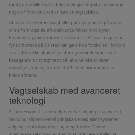
mod potentielle trusler. I dette blogindlæg vil vi undersøge
nogle af fordelene ved at hyre et vagtselskab.
At have en sikkerhedsvagt eller patruljetjeneste på stedet
er en fremragende afskrækkende faktor mod tyveri,
hærværk og andre kriminelle aktiviteter. At have en person
fysisk til stede på dit sted kan gøre hele forskellen i forhold
til at afskrække ubudne gæster og forhindre uønskede
besøgende. Et synligt tegn på, at dine lokaler bliver
overvåget, kan også være et effektivt incitament til at
holde afstand.
Vagtselskab med avanceret
teknologi
Et professionelt sikkerhedsteam har adgang til avanceret
teknologi såsom overvågningskameraer, alarmsystemer,
adgangskontrolsystemer og meget mere. Denne
avancerede teknologi er med til at reducere antallet af