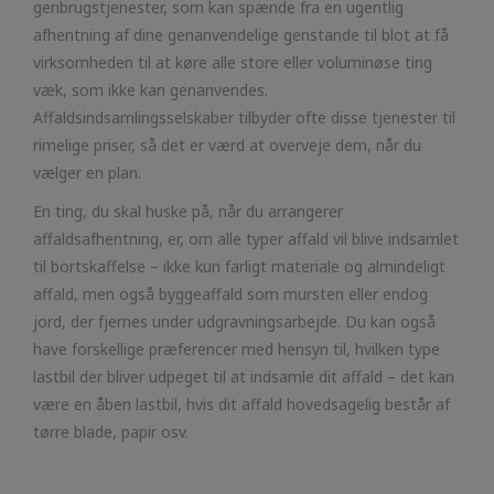
genbrugstjenester, som kan spænde fra en ugentlig
afhentning af dine genanvendelige genstande til blot at få
virksomheden til at køre alle store eller voluminøse ting
væk, som ikke kan genanvendes.
Affaldsindsamlingsselskaber tilbyder ofte disse tjenester til
rimelige priser, så det er værd at overveje dem, når du
vælger en plan.
En ting, du skal huske på, når du arrangerer
affaldsafhentning, er, om alle typer affald vil blive indsamlet
til bortskaffelse – ikke kun farligt materiale og almindeligt
affald, men også byggeaffald som mursten eller endog
jord, der fjernes under udgravningsarbejde. Du kan også
have forskellige præferencer med hensyn til, hvilken type
lastbil der bliver udpeget til at indsamle dit affald – det kan
være en åben lastbil, hvis dit affald hovedsagelig består af
tørre blade, papir osv.