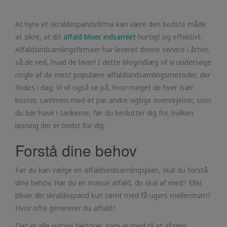
At hyre et skraldespandsfirma kan være den bedste måde
at sikre, at dit
affald bliver indsamlet
hurtigt og effektivt.
Affaldsindsamlingsfirmaer har leveret denne service i årtier,
så de ved, hvad de laver! I dette blogindlæg vil vi undersøge
nogle af de mest populære affaldsindsamlingsmetoder, der
findes i dag. Vi vil også se på, hvor meget de hver især
koster, sammen med et par andre vigtige overvejelser, som
du bør have i tankerne, før du beslutter dig for, hvilken
løsning der er bedst for dig.
Forstå dine behov
Før du kan vælge en affaldsindsamlingsplan, skal du forstå
dine behov. Har du en masse affald, du skal af med? Eller
bliver din skraldespand kun tømt med få ugers mellemrum?
Hvor ofte genererer du affald?
Det er alle vigtige faktorer, som er med til at afgøre,