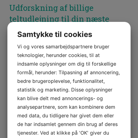
Udforskning af billige
teltudlejning til din næste
begivenhed
Samtykke til cookies
Vi og vores samarbejdspartnere bruger
december 6, 2021
Niels Jensen
Leave a comment
teknologier, herunder cookies, til at
indsamle oplysninger om dig til forskellige
formål, herunder: Tilpasning af annoncering,
bedre brugeroplevelse, funktionalitet,
Telte er en fantastisk måde at skabe læ for dine gæster på.
Teltudlejning er dog ofte dyrt og svært at finde. Heldigvis
statistik og marketing. Disse oplysninger
er der nogle virksomheder, der tilbyder billig teltudlejning til
kan blive delt med annoncerings- og
arrangementer – her er hvordan du finder dem!
analysepartnere, som kan kombinere dem
med data, du tidligere har givet dem eller
Det første skridt i at finde billig teltudlejning er at kigge på
nettet eller søge i rubrikannoncer
. Hvis du finder et firma
de har indsamlet gennem din brug af deres
med et kontor i nærheden af dig, sparer du
tjenester. Ved at klikke på 'OK' giver du