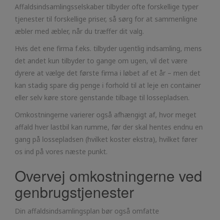
Affaldsindsamlingsselskaber tilbyder ofte forskellige typer
tjenester til forskellige priser, så sørg for at sammenligne
æbler med æbler, når du træffer dit valg.
Hvis det ene firma f.eks. tilbyder ugentlig indsamling, mens
det andet kun tilbyder to gange om ugen, vil det være
dyrere at vælge det første firma i løbet af et år – men det
kan stadig spare dig penge i forhold til at leje en container
eller selv køre store genstande tilbage til lossepladsen.
Omkostningerne varierer også afhængigt af, hvor meget
affald hver lastbil kan rumme, før der skal hentes endnu en
gang på lossepladsen (hvilket koster ekstra), hvilket fører
os ind på vores næste punkt.
Overvej omkostningerne ved
genbrugstjenester
Din affaldsindsamlingsplan bør også omfatte