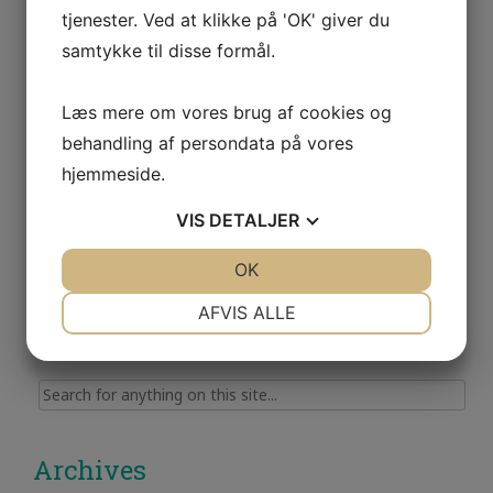
tjenester. Ved at klikke på 'OK' giver du
Email
*
samtykke til disse formål.
Læs mere om vores brug af cookies og
Website
behandling af persondata på vores
hjemmeside.
Gem mit navn, mail og websted i denne browser til
VIS
DETALJER
næste gang jeg kommenterer.
JA
NEJ
OK
JA
NEJ
NØDVENDIGE
PRÆFERENCER
AFVIS ALLE
JA
NEJ
JA
NEJ
MARKETING
STATISTIK
Search for:
Archives