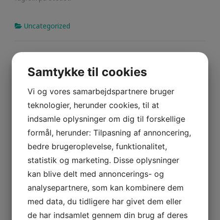
Uncategorized
Skriv et svar
Samtykke til cookies
Din e-mailadresse vil ikke blive publiceret.
Krævede felter er
markeret med
*
Vi og vores samarbejdspartnere bruger
Comment
teknologier, herunder cookies, til at
indsamle oplysninger om dig til forskellige
formål, herunder: Tilpasning af annoncering,
bedre brugeroplevelse, funktionalitet,
statistik og marketing. Disse oplysninger
kan blive delt med annoncerings- og
analysepartnere, som kan kombinere dem
med data, du tidligere har givet dem eller
Name
*
de har indsamlet gennem din brug af deres