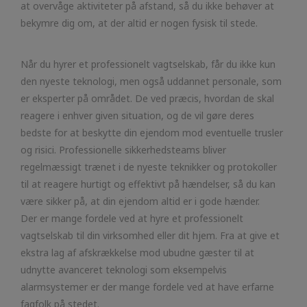
at overvåge aktiviteter på afstand, så du ikke behøver at
bekymre dig om, at der altid er nogen fysisk til stede.
Når du hyrer et professionelt vagtselskab, får du ikke kun
den nyeste teknologi, men også uddannet personale, som
er eksperter på området. De ved præcis, hvordan de skal
reagere i enhver given situation, og de vil gøre deres
bedste for at beskytte din ejendom mod eventuelle trusler
og risici. Professionelle sikkerhedsteams bliver
regelmæssigt trænet i de nyeste teknikker og protokoller
til at reagere hurtigt og effektivt på hændelser, så du kan
være sikker på, at din ejendom altid er i gode hænder.
Der er mange fordele ved at hyre et professionelt
vagtselskab til din virksomhed eller dit hjem. Fra at give et
ekstra lag af afskrækkelse mod ubudne gæster til at
udnytte avanceret teknologi som eksempelvis
alarmsystemer er der mange fordele ved at have erfarne
fagfolk på stedet.