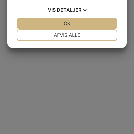
VIS
DETALJER
JA
NEJ
OK
JA
NEJ
NØDVENDIGE
PRÆFERENCER
AFVIS ALLE
JA
NEJ
JA
NEJ
MARKETING
STATISTIK