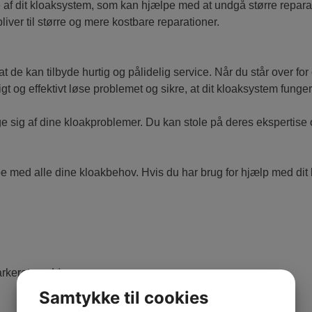
af dit kloaksystem, som kan hjælpe med at undgå større reparat
ver til større og mere kostbare reparationer.
t de kan tilbyde hurtig og pålidelig service. Når du står over for
t og effektivt løse problemet og sikre, at dit kloaksystem funger
e sig af dine kloakproblemer. Du kan stole på deres ekspertise og
e med alle dine kloakbehov. Hvis du har brug for hjælp med dit 
arkeret med
*
Samtykke til cookies