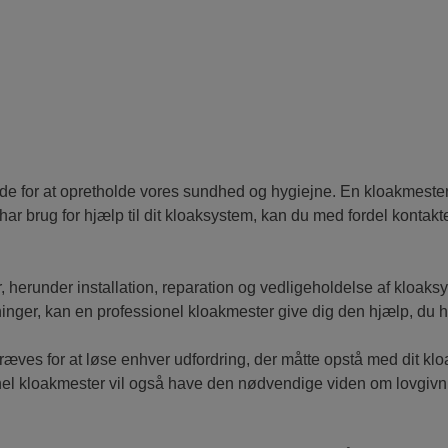
nde for at opretholde vores sundhed og hygiejne. En kloakmester e
ar brug for hjælp til dit kloaksystem, kan du med fordel kontak
, herunder installation, reparation og vedligeholdelse af kloaks
dninger, kan en professionel kloakmester give dig den hjælp, du ha
kræves for at løse enhver udfordring, der måtte opstå med dit k
sionel kloakmester vil også have den nødvendige viden om lovgivn